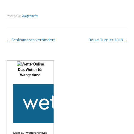
Posted in
Allgemein
Post
←
Schlimmeres verhindert
Boule-Turnier 2018
→
navigation
Das Wetter für
Wangerland
Mehr auf
wetteronline.de